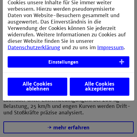
Cookies unsere Inhalte für Sie immer weiter
verbessern. Hierzu werden pseudonymisierte
Driftbelastungen stellen eine neue Herausforderung
Daten von Website-Besuchern gesammelt und
für Laufräder mehrspuriger Fahrzeuge dar. Spezifische
ausgewertet. Das Einverständnis in die
Testverfahren sollen ihre Betriebsfestigkeit bei
Verwendung der Cookies können Sie jederzeit
Kurvenfahrten sicherstellen.
widerrufen. Weitere Informationen zu Cookies auf
dieser Website finden Sie in unserer
mehr erfahren
Datenschutzerklärung
und zu uns im
Impressum
.
Einstellungen
Beanspruchungen von Laufrädern
Alle Cookies
Alle Cookies
von Lastenrädern
ablehnen
akzeptieren
Laufräder unter Extrembedingungen: Bei 200 kg
Belastung, 25 km/h und engen Kurven werden Drift-
und Stoßkräfte präzise analysiert.
mehr erfahren