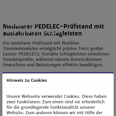
Institut für
Modularer PEDELEC-Prüfstand mit
CAE-Anwendungen
ausfahrbaren Schlagleisten
Ein modularer Prüfstand mit flexiblen
Trommelmodulen ermöglicht präzise Tests großer
Lasten-PEDELECs. Variable Schlagleisten simulieren
Streckenprofile, während robuste Konstruktionen
Unwuchten und Belastungen effektiv bewältigen.
mehr erfahren
Hinweis zu Cookies
Unsere Webseite verwendet Cookies. Diese haben
zwei Funktionen: Zum einen sind sie erforderlich
für die grundlegende Funktionalität unserer
Driftprüfstand von Laufrädern
Website. Zum anderen können wir mit Hilfe der
mehrspuriger Lastfahrzeuge